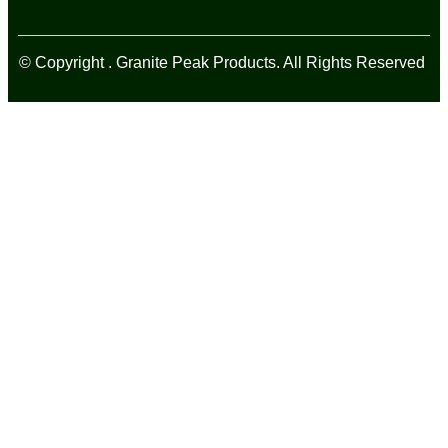
© Copyright
. Granite Peak Products. All Rights Reserved