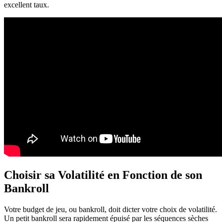
excellent taux.
Choisir sa Volatilité en Fonction de son
Bankroll
Votre budget de jeu, ou bankroll, doit dicter votre choix de volatilité.
Un petit bankroll sera rapidement épuisé par les séquences sèches