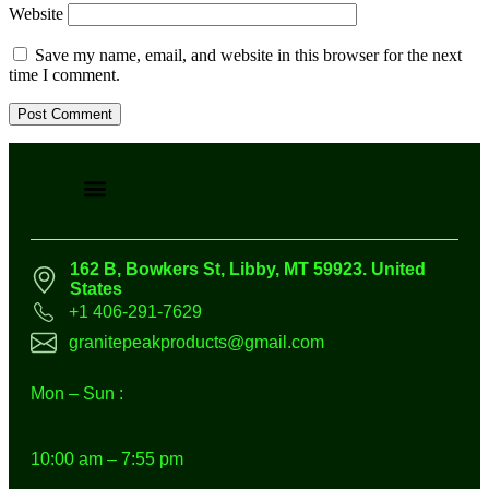
Website
Save my name, email, and website in this browser for the next
time I comment.
162 B, Bowkers St, Libby, MT 59923. United
States
+1 406-291-7629
granitepeakproducts@gmail.com
Mon – Sun :
10:00 am – 7:55 pm