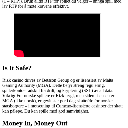
(1 – RTP)). Bruk alltid RTP for spillet du velger – unngå spill med
lav RTP for å møte kravene effektivt.
Is It Safe?
Rizk casino drives av Betsson Group og er lisensiert av Malta
Gaming Authority (MGA). Dette betyr streng regulering,
spillerkontoer adskilt fra drift, og kryptering (SSL) av all data.
Viktig:
For norske spillere er Rizk trygt, men siden lisensen er
MGA (ikke norsk), er gevinster per i dag skattefrie for norske
statsborgere – i motsetning til Curacao-lisensierte casinoer der skatt
kan påløpe. Du kan spille med god samvittighet.
Money In, Money Out