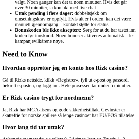
valgt. Noen ganger kan det ta noen minutter. Hvis det går
over 30 minutter, ta kontakt med live chat.
Uttak pending i flere dager:
dobbeltsjekk om
omsetningskrav er oppfylt. Hvis alt er i orden, kan det være
manuell gjennomgang – kontakt støtte for status.
Bonuskoden ble ikke akseptert:
Sørg for at du har tastet inn
koden før innskudd. Noen bonuser aktiveres automatisk – les
kampanjevilkårene nøye.
Need to Know
Hvordan oppretter jeg en konto hos Rizk casino?
Gå til Rizks nettside, klikk «Registrer», fyll ut e-post og passord,
bekreft e-posten, og logg inn. Hele prosessen tar under 5 minutter.
Er Rizk casino trygt for nordmenn?
Ja, Rizk har MGA-lisens og gode sikkerhetstiltak. Gevinster er
skattefrie for norske spillere så lenge casinoet har EU/EØS-tillatelse.
Hvor lang tid tar uttak?