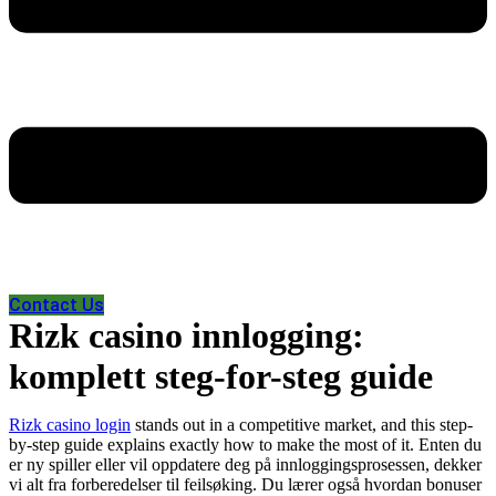
Contact Us
Rizk casino innlogging:
komplett steg-for-steg guide
Rizk casino login
stands out in a competitive market, and this step-
by-step guide explains exactly how to make the most of it. Enten du
er ny spiller eller vil oppdatere deg på innloggingsprosessen, dekker
vi alt fra forberedelser til feilsøking. Du lærer også hvordan bonuser