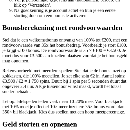
klik op ‘Verzenden’.
Na goedkeuring is je account actief en kun je een eerste
storting doen om een bonus te activeren.
Bonusberekening met rondvoorwaarden
Stel dat je een welkomstbonus ontvangt van 100% tot €200, met een
rondvoorwaarde van 35x het bonusbedrag. Voorbeeld: je stort €100,
je krijgt €100 bonus. De rondvoorwaarde is 35 × €100 = €3.500. Je
moet dus voor €3.500 aan inzetten plaatsen voordat je het bonusgeld
mag opnemen.
Rekenvoorbeeld met meerdere spellen: Stel dat je de bonus inzet op
gokkasten, die 100% meetellen. Je zet elke spin €2 in. Aantal spins:
€3.500 / €2 = 1.750 spins. Duur: bij 1 spin per 5 seconden duurt dat
ongeveer 2,4 uur. Als je tussendoor winst maakt, wordt het totaal
sneller behaald.
Let op: tafelspellen tellen vaak maar 10-20% mee. Voor blackjack
met 10% moet je effectief 10× meer inzetten: 35× bonus wordt dan
350× bij blackjack. Kies dus spellen met een hoog meetpercentage.
Geld storten en opnemen