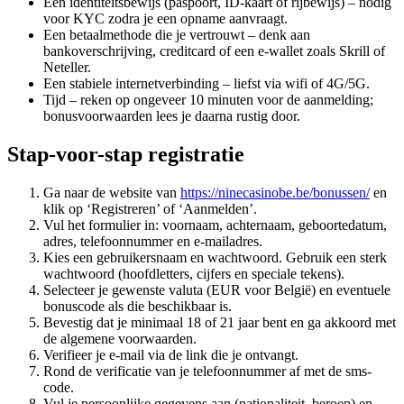
Een identiteitsbewijs (paspoort, ID-kaart of rijbewijs) – nodig
voor KYC zodra je een opname aanvraagt.
Een betaalmethode die je vertrouwt – denk aan
bankoverschrijving, creditcard of een e-wallet zoals Skrill of
Neteller.
Een stabiele internetverbinding – liefst via wifi of 4G/5G.
Tijd – reken op ongeveer 10 minuten voor de aanmelding;
bonusvoorwaarden lees je daarna rustig door.
Stap-voor-stap registratie
Ga naar de website van
https://ninecasinobe.be/bonussen/
en
klik op ‘Registreren’ of ‘Aanmelden’.
Vul het formulier in: voornaam, achternaam, geboortedatum,
adres, telefoonnummer en e-mailadres.
Kies een gebruikersnaam en wachtwoord. Gebruik een sterk
wachtwoord (hoofdletters, cijfers en speciale tekens).
Selecteer je gewenste valuta (EUR voor België) en eventuele
bonuscode als die beschikbaar is.
Bevestig dat je minimaal 18 of 21 jaar bent en ga akkoord met
de algemene voorwaarden.
Verifieer je e-mail via de link die je ontvangt.
Rond de verificatie van je telefoonnummer af met de sms-
code.
Vul je persoonlijke gegevens aan (nationaliteit, beroep) en