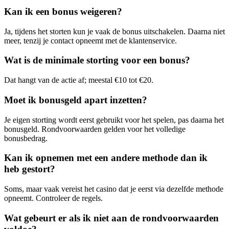
Kan ik een bonus weigeren?
Ja, tijdens het storten kun je vaak de bonus uitschakelen. Daarna niet
meer, tenzij je contact opneemt met de klantenservice.
Wat is de minimale storting voor een bonus?
Dat hangt van de actie af; meestal €10 tot €20.
Moet ik bonusgeld apart inzetten?
Je eigen storting wordt eerst gebruikt voor het spelen, pas daarna het
bonusgeld. Rondvoorwaarden gelden voor het volledige
bonusbedrag.
Kan ik opnemen met een andere methode dan ik
heb gestort?
Soms, maar vaak vereist het casino dat je eerst via dezelfde methode
opneemt. Controleer de regels.
Wat gebeurt er als ik niet aan de rondvoorwaarden