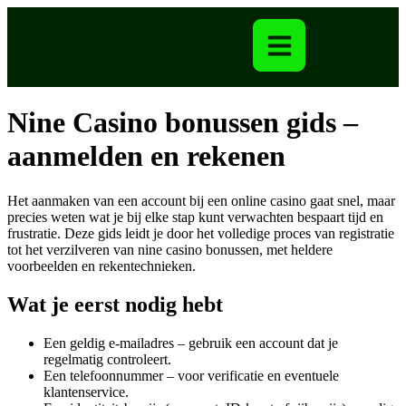
Nine Casino bonussen gids –
aanmelden en rekenen
Het aanmaken van een account bij een online casino gaat snel, maar
precies weten wat je bij elke stap kunt verwachten bespaart tijd en
frustratie. Deze gids leidt je door het volledige proces van registratie
tot het verzilveren van nine casino bonussen, met heldere
voorbeelden en rekentechnieken.
Wat je eerst nodig hebt
Een geldig e-mailadres – gebruik een account dat je
regelmatig controleert.
Een telefoonnummer – voor verificatie en eventuele
klantenservice.